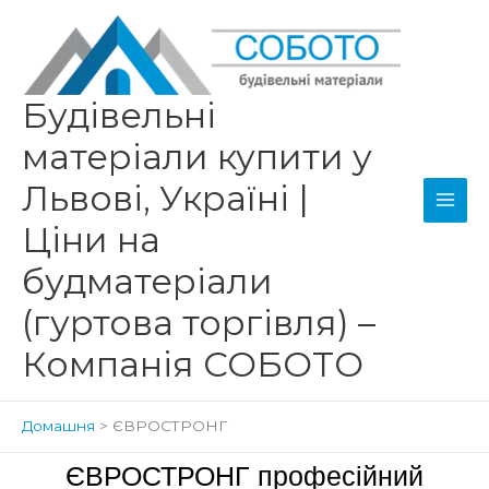
Перейти
Main
до
Men
вмісту
Будівельні
матеріали купити у
Львові, Україні |
Ціни на
будматеріали
(гуртова торгівля) –
Компанія СОБОТО
Домашня
ЄВРОСТРОНГ
ЄВРОСТРОНГ професійний