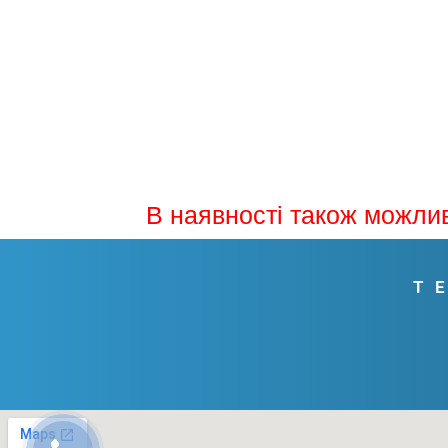
В наявності також можлив
Т