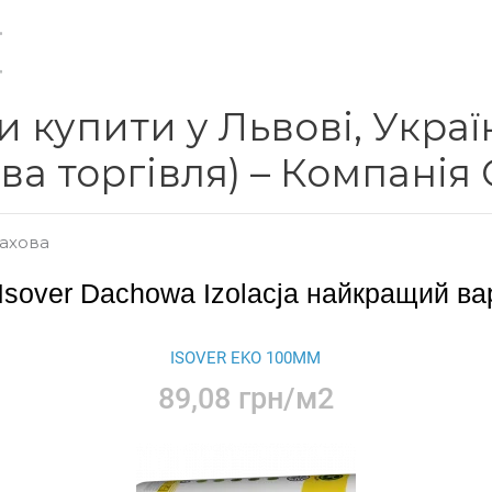
 купити у Львові, Україн
ова торгівля) – Компані
дахова
sover Dachowa Izolacja найкращий ва
ISOVER EKO 100ММ
89,08 грн/м2