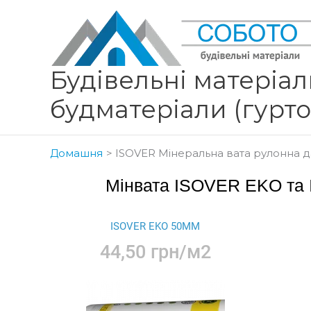
Перейти
до
вмісту
Будівельні матеріали
будматеріали (гурт
Домашня
ISOVER Мінеральна вата рулонна 
Мінвата ISOVER EKO та I
ISOVER EKO 50ММ
44,50 грн/м2