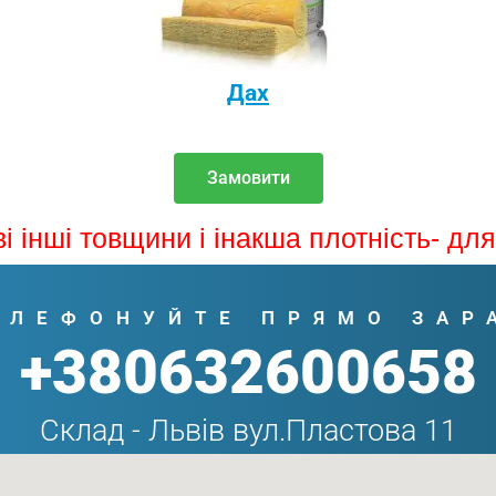
Дах
Замовити
і інші товщини і інакша плотність- дл
ЕЛЕФОНУЙТЕ ПРЯМО ЗАР
+380632600658
Склад - Львів вул.Пластова 11