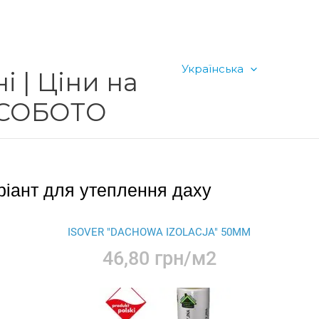
Українська
і | Ціни на
я СОБОТО
ріант для утеплення даху
ISOVER "DACHOWA IZOLACJA" 50ММ
46,80 грн/м2