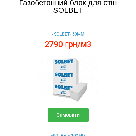
Газобетонний блок для стін
SOLBET
«SOLBET» 60ММ
2790 грн/м3
Замовити
«SOLBET» 100ММ