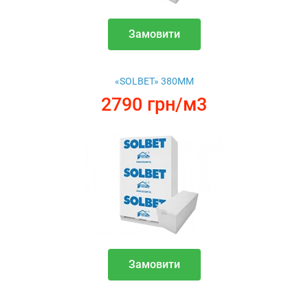
Замовити
«SOLBET» 380ММ
2790 грн/м3
Замовити