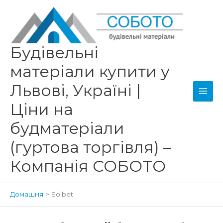
Перейти
Main
до
Men
вмісту
Будівельні
матеріали купити у
Львові, Україні |
Ціни на
будматеріали
(гуртова торгівля) –
Компанія СОБОТО
Домашня
Solbet