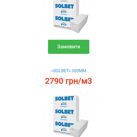
Замовити
«SOLBET» 300ММ
2790 грн/м3